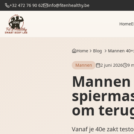
+32 472 76 90 62
info@fitenhealthy.be
Home
E
Home
Blog
Mannen 40+: 
Mannen
2 juni 2026
9
mi
Mannen 4
spierma
om teru
Vanaf je 40e zakt test