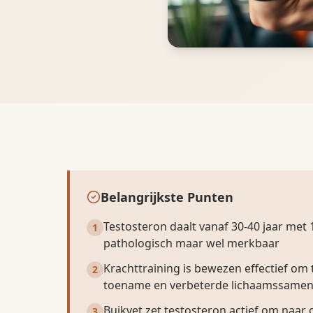
Belangrijkste Punten
Testosteron daalt vanaf 30-40 jaar met 
1
pathologisch maar wel merkbaar
Krachttraining is bewezen effectief om
2
toename en verbeterde lichaamssamens
Buikvet zet testosteron actief om naar
3