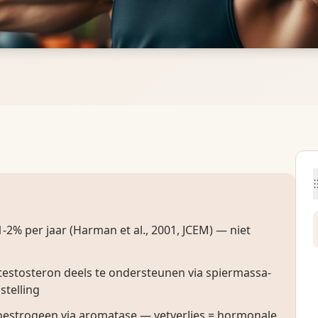
1-2% per jaar (Harman et al., 2001, JCEM) — niet
 testosteron deels te ondersteunen via spiermassa-
telling
 oestrogeen via aromatase — vetverlies = hormonale