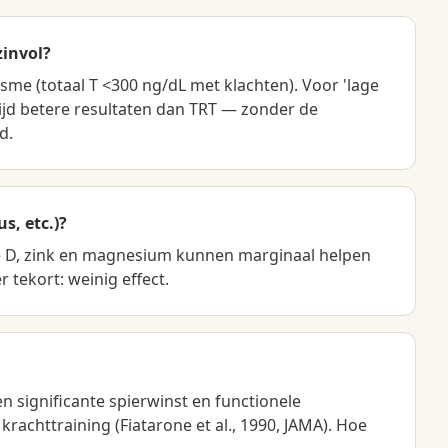
zinvol?
me (totaal T <300 ng/dL met klachten). Voor 'lage
tijd betere resultaten dan TRT — zonder de
d.
s, etc.)?
ne D, zink en magnesium kunnen marginaal helpen
tekort: weinig effect.
nen significante spierwinst en functionele
rachttraining (Fiatarone et al., 1990, JAMA). Hoe