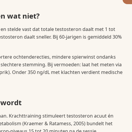
en wat niet?
n stelde vast dat totale testosteron daalt met 1 tot
estosteron daalt sneller. Bij 60-jarigen is gemiddeld 30%
 kortere ochtenderecties, mindere spierwinst ondanks
, slechtere stemming. Bij vermoeden: laat het meten via
nd prik). Onder 350 ng/dL met klachten verdient medische
 wordt
an. Krachttraining stimuleert testosteron acuut én
etabolism (Kraemer & Ratamess, 2005) bundelt het
eron-niveaus 15 tot 20 minuten na de sessie.