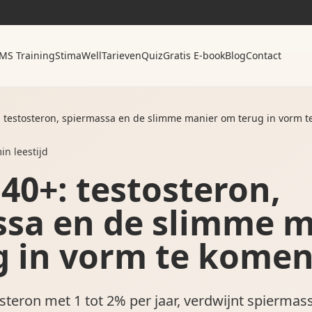
MS Training
StimaWell
Tarieven
Quiz
Gratis E-book
Blog
Contact
testosteron, spiermassa en de slimme manier om terug in vorm 
n leestijd
0+: testosteron,
ssa en de slimme m
g in vorm te kome
osteron met 1 tot 2% per jaar, verdwijnt spiermas