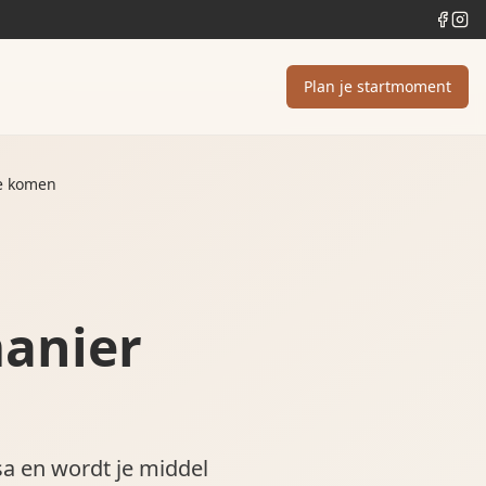
Plan je startmoment
te komen
anier
n
sa en wordt je middel