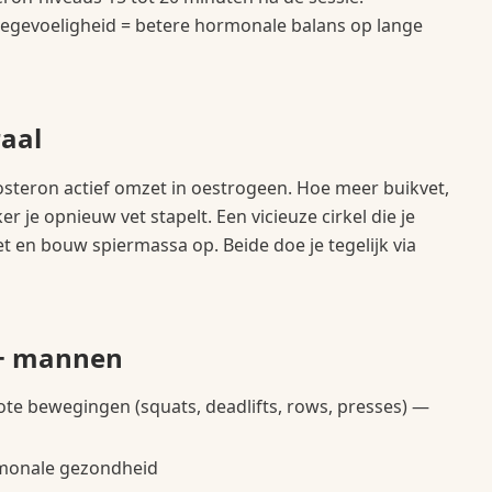
inegevoeligheid = betere hormonale balans op lange
raal
osteron actief omzet in oestrogeen. Hoe meer buikvet,
r je opnieuw vet stapelt. Een vicieuze cirkel die je
 en bouw spiermassa op. Beide doe je tegelijk via
0+ mannen
rote bewegingen (squats, deadlifts, rows, presses) —
rmonale gezondheid