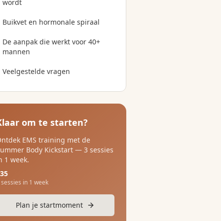
wordt
Buikvet en hormonale spiraal
De aanpak die werkt voor 40+
mannen
Veelgestelde vragen
Klaar om te starten?
ntdek EMS training met de
ummer Body Kickstart — 3 sessies
n 1 week.
35
 sessies in 1 week
Plan je startmoment