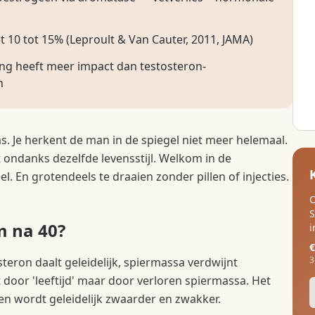
 10 tot 15% (Leproult & Van Cauter, 2011, JAMA)
ing heeft meer impact dan testosteron-
n
was. Je herkent de man in de spiegel niet meer helemaal.
it ondanks dezelfde levensstijl. Welkom in de
. En grotendeels te draaien zonder pillen of injecties.
O
S
m na 40?
i
€
3
steron daalt geleidelijk, spiermassa verdwijnt
t door 'leeftijd' maar door verloren spiermassa. Het
 en wordt geleidelijk zwaarder en zwakker.